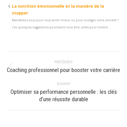
La nutrition émotionnelle et la manière de la
stopper
Manifestez-vous pour vous sentir mieux ou pour soulager votre anxiété ?
Ces quelques suggestions pourraient vous être utiles pour mettre...
Navigation
PRÉCÉDENT
article
Article
Coaching professionnel pour booster votre carrière
précédent
:
SUIVANT
Optimiser sa performance personnelle : les clés
Article
d’une réussite durable
suivant
: