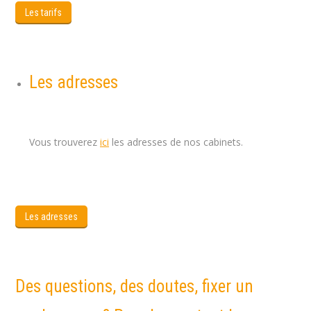
Les tarifs
Les adresses
Coach de vie bruxelles ,
Coach developpement bruxelles
Vous trouverez
ici
les adresses de nos cabinets.
Coach
Forest, Coach bruxelles, Coach de vie bruxelles
Les adresses
Des questions, des doutes, fixer un