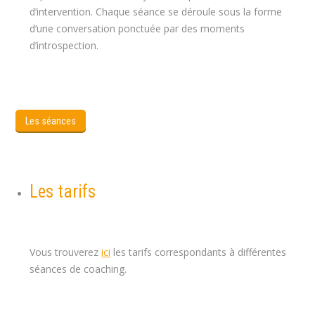
d’intervention. Chaque séance se déroule sous la forme
d’une conversation ponctuée par des moments
d’introspection.
coach professionnel bruxelles, Coach
woluwe, Coach uccle, Coach Forest
Les séances
Les tarifs
Coach de vie bruxelles ,
Coach developpement bruxelles
Vous trouverez
ici
les tarifs correspondants à différentes
séances de coaching.
coaching de vie coaching thérapeute