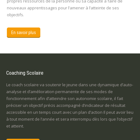
propres ressources de la personne ou sa capacité à faire de
nouveaux apprentissages pour l’amener à l’atteinte de ses
objectifs.
En savoir plus
Coaching Scolaire
Le coach scolaire va soutenir le jeune dans une dynamique d’auto-
analyse et d’amélioration permanente de ses modes de
fonctionnement afin d’atteindre son autonomie scolaire, il fait
préciser un objectif précis accompagné d’indicateur de résultat
accessible en un temps court avec un plan d’action Il peut avoir lieu
à tout moment de l’année et sera interrompu dès lors que l’objectif
et atteint.