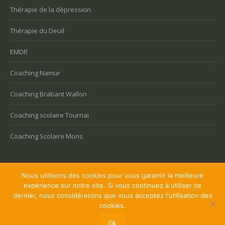
Thérapie de la dépression
Thérapie du Deuil
EMDR
Coaching Namur
Coaching Brabant Wallon
Coaching scolaire Tournai
Coaching Scolaire Mons
Nous utilisons des cookies pour vous garantir la meilleure
expérience sur notre site. Si vous continuez à utiliser ce
Copyright © 2026 Coaching Bruxelles, tous droits réservés.
dernier, nous considérerons que vous acceptez l'utilisation des
Powered by
Privium – Des services qui soutiennent vos soins. Pour
cookies.
psychologues, psychotherapeutes et hypnotherapeutes.
Ok
RGPD - Politique de Protection de la Vie Privée