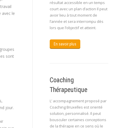
résultat accessible en un temps
ravail
court avec un plan d’action Il peut
e avec le
avoir lieu à tout moment de
l’année et sera interrompu dès
lors que l’objectif et atteint.
En savoir plus
 groupes
mes sont
Coaching
Thérapeutique
s,
L’ accompagnement proposé par
Coaching Bruxelles est orienté
nd jour.
solution, personnalisé. Il peut
bousculer certaines conceptions
ir
de la thérapie en ce sens où le