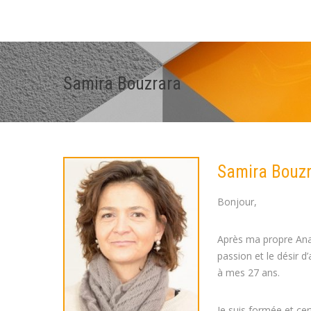
Samira Bouzrara
Samira Bouz
Bonjour,
Après ma propre Anal
passion et le désir 
à mes 27 ans.
Je suis formée et ce