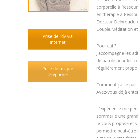
corporelle à Ressou
en thérapie à Ressou
Docteur Delbrouck, 
Couple.Méditation et
Prise de rdv via
Internet
Pour qui ?
J’accompagne les adu
de parole pour les c
régulièrement propos
Prise de rdv par
téléphone
Comment ça se pass
Avez-vous déjà entend
L’expérience me perm
sommeille une grande
Je vous propose et v
permettre peut-être u