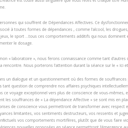
 créatrice est toute aussi singulière que vous l’êtes et chaque Être Hu
ne.
s personnes qui souffrent de Dépendances Affectives. Ce dysfonctionn
socié à toutes formes de dépendances , comme l’alcool, les drogues,
es jeux, le sport …tous ces comportements additifs qui nous dominent 
gmenter le dosage.
mon « laboratoire », nous ferons connaissance comme tant d’autres 
 la rencontre. Nous porterons l’attention durant la séance sur le « Ici e
dans un dialogue et un questionnement où des formes de souffrances
pas tant question de comprendre nos affaires psychiques intellectuelle
s ce voyage exceptionnel vers plus de conscience de vous-mêmes, e
 les souffrances de « La dépendance Affective » se sont mis en pla
prises de conscience vous permettront de transformer avec respect e
oyances limitantes, vos sentiments destructeurs, vos ressentis et jug
conﬂictuels vos comportements mortifères, plutôt que de vous faire vi
xpériences nouvelles proposées en séance permettront l’émergence au 