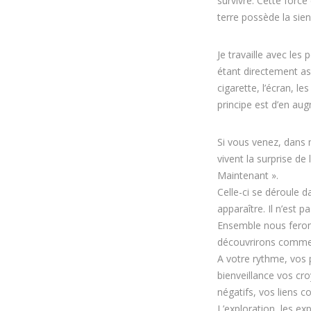
survivre. Cette force
terre possède la sien
Je travaille avec le
étant directement as
cigarette, l’écran, l
principe est d’en au
Si vous venez, dans 
vivent la surprise de
Maintenant ».
Celle-ci se déroule 
apparaître. Il n’est 
Ensemble nous feron
découvrirons comment
A votre rythme, vos 
bienveillance vos cr
négatifs, vos liens 
L’exploration, les e