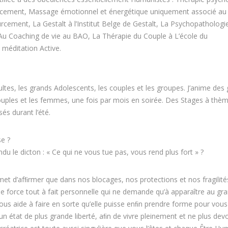
rcement, Massage émotionnel et énergétique uniquement associé au t
rcement, La Gestalt à l’Institut Belge de Gestalt, La Psychopathologi
Au Coaching de vie au BAO, La Thérapie du Couple à L’école du
 méditation Active.
ltes, les grands Adolescents, les couples et les groupes. J’anime des
ouples et les femmes, une fois par mois en soirée. Des Stages à thè
és durant l’été.
e ?
u le dicton : « Ce qui ne vous tue pas, vous rend plus fort » ?
et d’afﬁrmer que dans nos blocages, nos protections et nos fragilité
 force tout à fait personnelle qui ne demande qu’à apparaître au gra
ous aide à faire en sorte qu’elle puisse enﬁn prendre forme pour vous
n état de plus grande liberté, aﬁn de vivre pleinement et ne plus devo