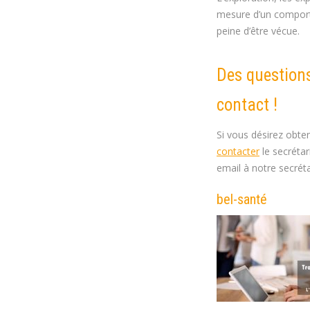
mesure d’un comporte
peine d’être vécue.
Des questions
contact !
Si vous désirez obte
contacter
le secréta
email à notre secréta
bel-santé