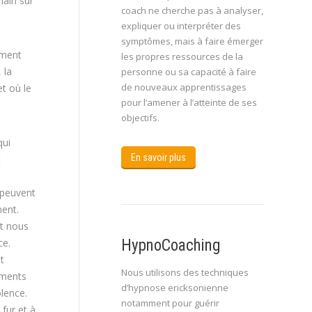
main sur
coach ne cherche pas à analyser,
expliquer ou interpréter des
symptômes, mais à faire émerger
ement
les propres ressources de la
 la
personne ou sa capacité à faire
de nouveaux apprentissages
et où le
pour l’amener à l’atteinte de ses
objectifs.
qui
En savoir plus
t
 peuvent
ment.
t nous
ce.
HypnoCoaching
t
Nous utilisons des techniques
ements
d’hypnose ericksonienne
olence.
notamment pour guérir
fur et à