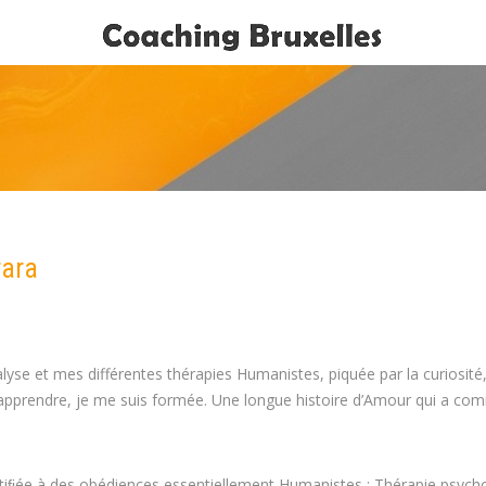
rara
Coach bruxelles
yse et mes différentes thérapies Humanistes, piquée par la curiosité,
d’apprendre, je me suis formée. Une longue histoire d’Amour qui a c
rtiﬁée à des obédiences essentiellement Humanistes : Thérapie psych