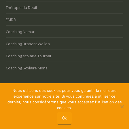
Thérapie du Deuil
EMDR
Coaching Namur
Coaching Brabant Wallon
Coaching scolaire Tournai
Coaching Scolaire Mons
Nous utilisons des cookies pour vous garantir la meilleure
expérience sur notre site. Si vous continuez à utiliser ce
Copyright © 2026 Coaching Bruxelles, tous droits réservés.
dernier, nous considérerons que vous acceptez l'utilisation des
Powered by
Privium – Des services qui soutiennent vos soins. Pour
cookies.
psychologues, psychotherapeutes et hypnotherapeutes.
Ok
RGPD - Politique de Protection de la Vie Privée