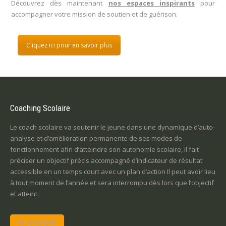
Découvrez dès maintenant
nos espaces inspirants
pour
accompagner votre mission de soutien et de guérison.
Cliquez ici pour en savoir plus
Coaching Scolaire
Le coach scolaire va soutenir le jeune dans une dynamique d’auto-
analyse et d’amélioration permanente de ses modes de
fonctionnement afin d’atteindre son autonomie scolaire, il fait
préciser un objectif précis accompagné d’indicateur de résultat
accessible en un temps court avec un plan d’action Il peut avoir lieu
à tout moment de l’année et sera interrompu dès lors que l’objectif
et atteint.
En savoir plus