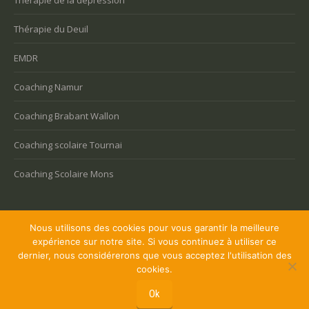
Thérapie de la dépression
Thérapie du Deuil
EMDR
Coaching Namur
Coaching Brabant Wallon
Coaching scolaire Tournai
Coaching Scolaire Mons
Nous utilisons des cookies pour vous garantir la meilleure
expérience sur notre site. Si vous continuez à utiliser ce
Copyright © 2026 Coaching Bruxelles, tous droits réservés.
dernier, nous considérerons que vous acceptez l'utilisation des
Powered by
Privium – Des services qui soutiennent vos soins. Pour
cookies.
psychologues, psychotherapeutes et hypnotherapeutes.
Ok
RGPD - Politique de Protection de la Vie Privée