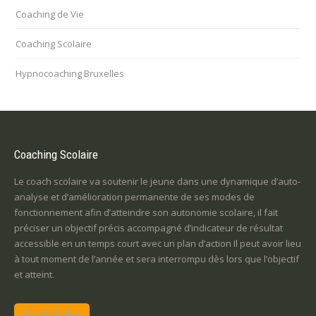
Coaching de Vie
Coaching Scolaire
Hypnocoaching Bruxelles
Coaching Scolaire
Le coach scolaire va soutenir le jeune dans une dynamique d’auto-
analyse et d’amélioration permanente de ses modes de
fonctionnement afin d’atteindre son autonomie scolaire, il fait
préciser un objectif précis accompagné d’indicateur de résultat
accessible en un temps court avec un plan d’action Il peut avoir lieu
à tout moment de l’année et sera interrompu dès lors que l’objectif
et atteint.
En savoir plus