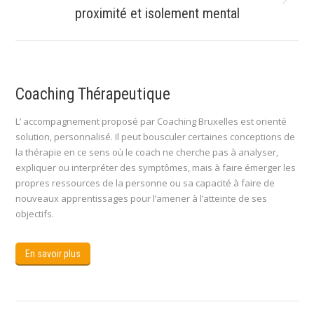
Article
proximité et isolement mental
suivant
:
Coaching Thérapeutique
L’ accompagnement proposé par Coaching Bruxelles est orienté
solution, personnalisé. Il peut bousculer certaines conceptions de
la thérapie en ce sens où le coach ne cherche pas à analyser,
expliquer ou interpréter des symptômes, mais à faire émerger les
propres ressources de la personne ou sa capacité à faire de
nouveaux apprentissages pour l’amener à l’atteinte de ses
objectifs.
En savoir plus