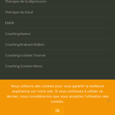
Thérapie de la dépression
Thérapie du Deuil
EMDR
Coaching Namur
Coaching Brabant Wallon
Coaching scolaire Tournai
Coaching Scolaire Mons
Nous utilisons des cookies pour vous garantir la meilleure
expérience sur notre site. Si vous continuez à utiliser ce
Copyright © 2026 Coaching Bruxelles, tous droits réservés.
dernier, nous considérerons que vous acceptez l'utilisation des
Powered by
Privium – Des services qui soutiennent vos soins. Pour
cookies.
psychologues, psychotherapeutes et hypnotherapeutes.
Ok
RGPD - Politique de Protection de la Vie Privée