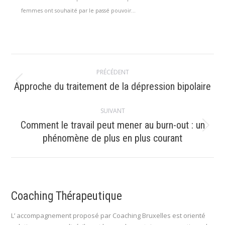
femmes ont souhaité par le passé pouvoir...
Navigation
PRÉCÉDENT
article
Article
Approche du traitement de la dépression bipolaire
précédent
:
SUIVANT
Comment le travail peut mener au burn-out : un
Article
phénomène de plus en plus courant
suivant
:
Coaching Thérapeutique
L’ accompagnement proposé par Coaching Bruxelles est orienté