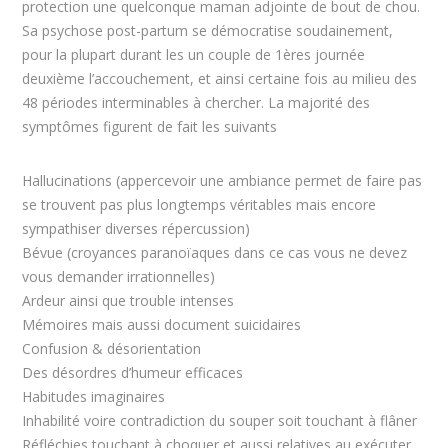
protection une quelconque maman adjointe de bout de chou.
Sa psychose post-partum se démocratise soudainement,
pour la plupart durant les un couple de 1ères journée
deuxième l’accouchement, et ainsi certaine fois au milieu des
48 périodes interminables à chercher. La majorité des
symptômes figurent de fait les suivants
Hallucinations (appercevoir une ambiance permet de faire pas
se trouvent pas plus longtemps véritables mais encore
sympathiser diverses répercussion)
Bévue (croyances paranoïaques dans ce cas vous ne devez
vous demander irrationnelles)
Ardeur ainsi que trouble intenses
Mémoires mais aussi document suicidaires
Confusion & désorientation
Des désordres d’humeur efficaces
Habitudes imaginaires
Inhabilité voire contradiction du souper soit touchant à flâner
Réfléchies touchant à choquer et aussi relatives au exécuter