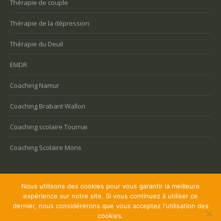
Thérapie de couple
Thérapie de la dépression
Thérapie du Deuil
EMDR
Coaching Namur
Coaching Brabant Wallon
Coaching scolaire Tournai
Coaching Scolaire Mons
Nous utilisons des cookies pour vous garantir la meilleure
expérience sur notre site. Si vous continuez à utiliser ce
Copyright © 2026 Coaching Bruxelles, tous droits réservés.
dernier, nous considérerons que vous acceptez l'utilisation des
Powered by
Privium – Des services qui soutiennent vos soins. Pour
cookies.