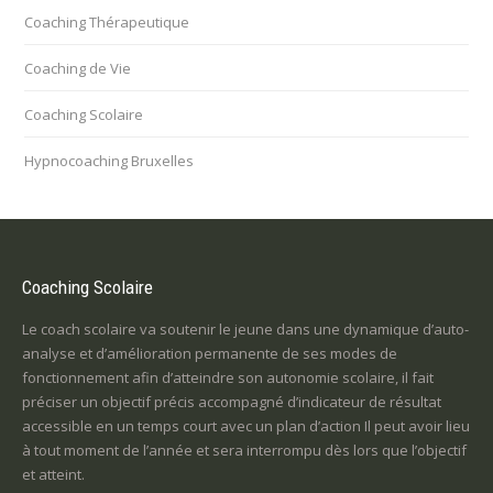
Coaching Thérapeutique
Coaching de Vie
Coaching Scolaire
Hypnocoaching Bruxelles
Coaching Scolaire
Le coach scolaire va soutenir le jeune dans une dynamique d’auto-
analyse et d’amélioration permanente de ses modes de
fonctionnement afin d’atteindre son autonomie scolaire, il fait
préciser un objectif précis accompagné d’indicateur de résultat
accessible en un temps court avec un plan d’action Il peut avoir lieu
à tout moment de l’année et sera interrompu dès lors que l’objectif
et atteint.