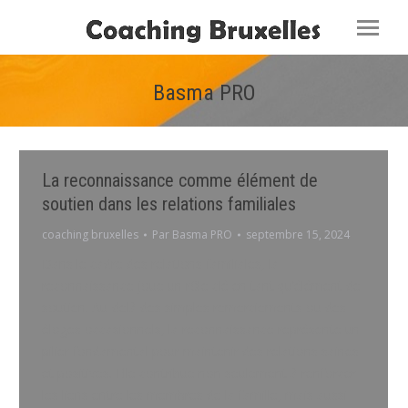
Basma PRO
Vous êtes ici :
La reconnaissance comme élément de
soutien dans les relations familiales
coaching bruxelles
Par
Basma PRO
septembre 15, 2024
Dans le cadre des relations familiales, la
reconnaissance joue un rôle clé en tant qu’élément de
soutien. Au-delà des simples remerciements ou des
éloges occasionnels, la reconnaissance représente un
pilier fondamental pour maintenir des relations saines
et positives. Elle contribue non seulement à renforcer
les liens entre les membres de la famille, mais aussi